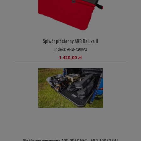
Śpiwór płócienny ARB Deluxe II
Indeks:
ARB-4200V2
1 420,00 zł
Platforma wysuwana ARB DRAGMAT - ARB-10053547