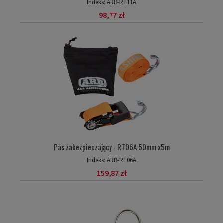
Indeks:
ARB-RT11A
98,77 zł
Pas zabezpieczający - RT06A 50mm x5m
Indeks:
ARB-RT06A
159,87 zł