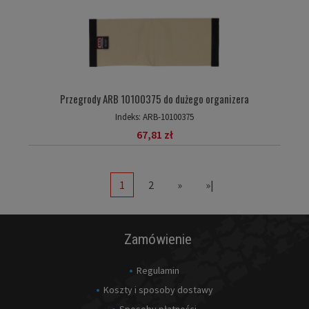
Przegrody ARB 10100375 do dużego organizera
Indeks:
ARB-10100375
67,81 zł
1
2
»
»|
Zamówienie
Regulamin
Koszty i sposoby dostawy
Sposoby płatności